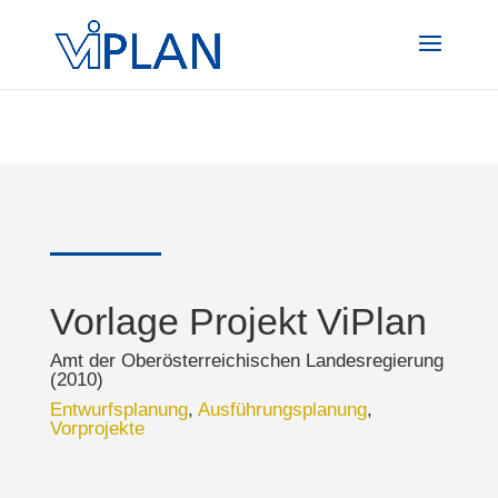
#main-content .et_pb_text a, .et_pb_posts a.more-link { color:
#004899 !important; -webkit-transition: all 400ms linear 0s;
transition: all 400ms linear 0s;
}
Vorlage Projekt ViPlan
Amt der Oberösterreichischen Landesregierung
(2010)
Entwurfsplanung
,
Ausführungsplanung
,
Vorprojekte