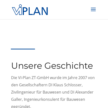
#main-content .et_pb_text a, .et_pb_posts a.more-link { color:
#004899 !important; -webkit-transition: all 400ms linear 0s;
transition: all 400ms linear 0s;
}
Unsere Geschichte
Die VI-Plan ZT-GmbH wurde im Jahre 2007 von
den Gesellschaftern DI Klaus Schlosser,
Zivilingenieur für Bauwesen und DI Alexander
Galler, Ingenieurkonsulent für Bauwesen
gegründet.