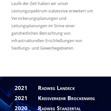
Laufe der Zeit haben wir unser
Leistungsspektrum sukzessive erweitert um
Versickerungsplanungen und
Leitungsplanungen im Sinne einer
ganzheitlichen Betrachtung von
infrastrukturellen Erschließungen von
Siedlungs- und Gewerbegebieten.
2021 Radweg Landeck
2021 Kreisverkehr Brockenweg
2020 Radweg Stanzertal