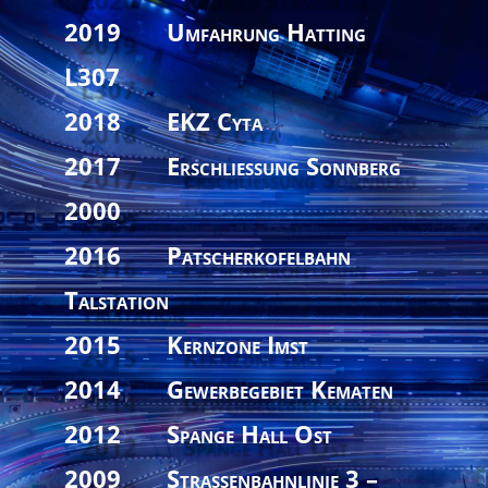
2019 Umfahrung Hatting
L307
2018 EKZ Cyta
2017 Erschließung Sonnberg
2000
2016 Patscherkofelbahn
Talstation
2015 Kernzone Imst
2014 Gewerbegebiet Kematen
2012 Spange Hall Ost
2009 Straßenbahnlinie 3 –