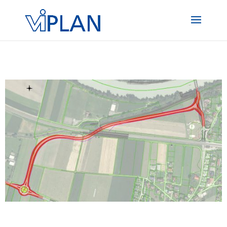
#main-content .et_pb_text a, .et_pb_posts a.more-link { color:
#004899 !important; -webkit-transition: all 400ms linear 0s;
transition: all 400ms linear 0s;
}