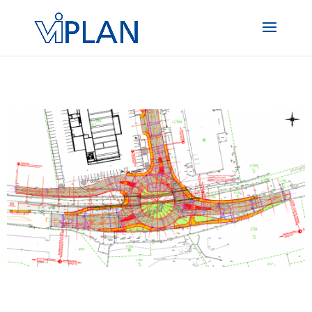
#main-content .et_pb_text a, .et_pb_posts a.more-link { color:
#004899 !important; -webkit-transition: all 400ms linear 0s;
transition: all 400ms linear 0s;
}