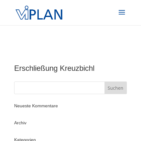
#main-content .et_pb_text a, .et_pb_posts a.more-link { color:
#004899 !important; -webkit-transition: all 400ms linear 0s;
transition: all 400ms linear 0s;
}
Erschließung Kreuzbichl
Neueste Kommentare
Archiv
Kategorien